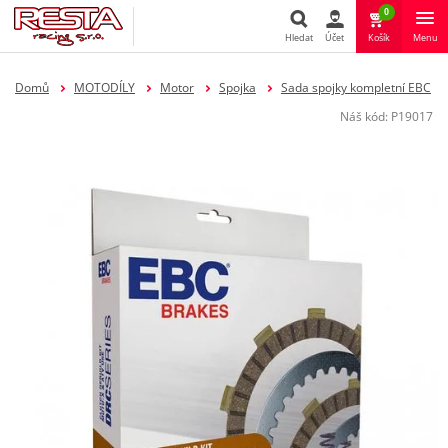
0
Hledat
Účet
Košík
Menu
Hledat
Domů
MOTODÍLY
Motor
Spojka
Sada spojky kompletní EBC
Náš kód:
P19017