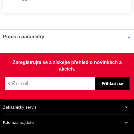
Popis a parametry
Sada spojky DRC
Kompletní sada standardních třecích i ocelových unášecích lamel
Zaregistrujte se a získejte přehled o novinkách a
pro offroad (motocross, enduro a ATV), včetně zesílených
akcích.
spojkových pružin.
Přihlásit se
Zákaznický servis
Kde nás najdete