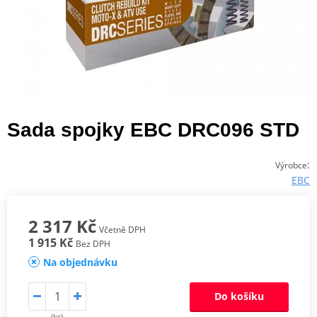
Sada spojky EBC DRC096 STD
:
Výrobce
EBC
2 317 Kč
Včetně DPH
1 915 Kč
Bez DPH
Na objednávku
Do košíku
(ks)