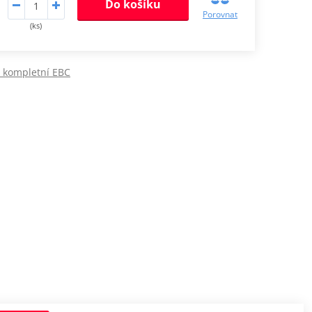
Do košíku
Porovnat
(ks)
y kompletní EBC