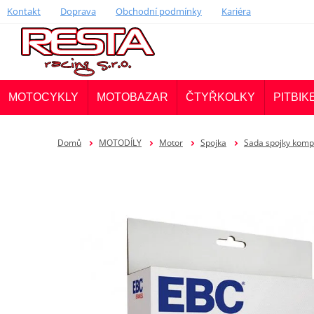
Kontakt
Doprava
Obchodní podmínky
Kariéra
MOTOCYKLY
MOTOBAZAR
ČTYŘKOLKY
PITBIK
Domů
MOTODÍLY
Motor
Spojka
Sada spojky komp