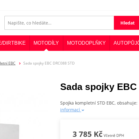
Hledat
E/DIRTBIKE
MOTODÍLY
MOTODOPLŇKY
AUTOPŮJ
letní EBC
Sada spojky EBC DRC088 STD
Sada spojky EBC
Spojka kompletní STD EBC, obsahuje: 
informací
3 785 Kč
Včetně DPH