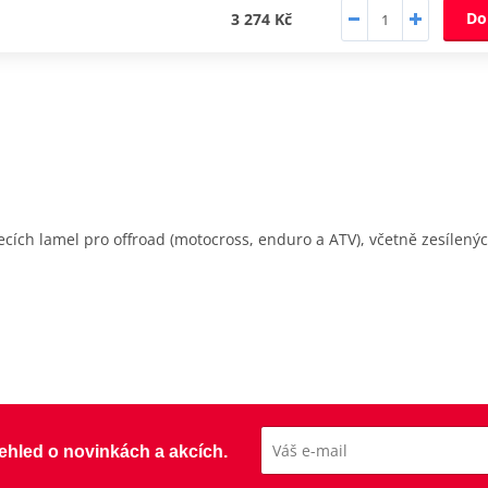
Do
3 274 Kč
cích lamel pro offroad (motocross, enduro a ATV), včetně zesílený
přehled o novinkách a akcích.