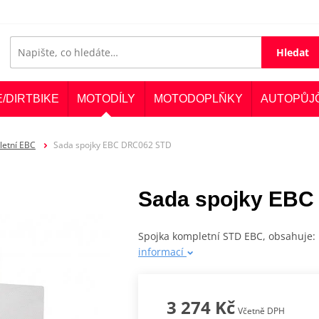
Hledat
E/DIRTBIKE
MOTODÍLY
MOTODOPLŇKY
AUTOPŮJ
letní EBC
Sada spojky EBC DRC062 STD
Sada spojky EBC
Spojka kompletní STD EBC, obsahuje: 
informací
3 274 Kč
Včetně DPH