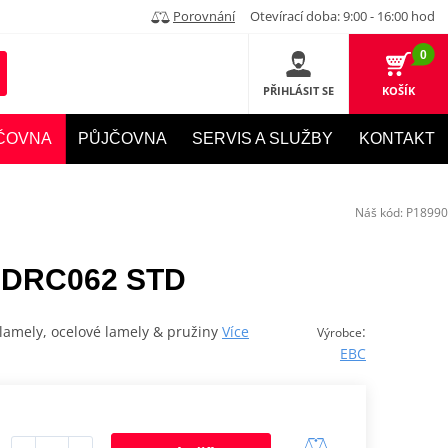
Porovnání
Otevírací doba: 9:00 - 16:00 hod
0
PŘIHLÁSIT SE
KOŠÍK
ČOVNA
PŮJČOVNA
SERVIS A SLUŽBY
KONTAKT
Náš kód:
P18990
 DRC062 STD
lamely, ocelové lamely & pružiny
Více
:
Výrobce
EBC