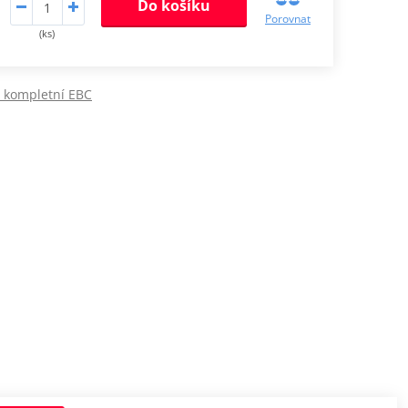
Do košíku
Porovnat
(ks)
y kompletní EBC