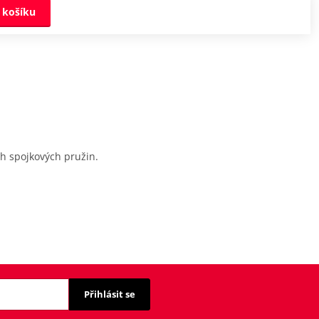
 košíku
ch spojkových pružin.
Přihlásit se