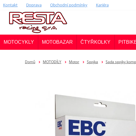
Kontakt
Doprava
Obchodní podmínky
Kariéra
MOTOCYKLY
MOTOBAZAR
ČTYŘKOLKY
PITBIK
Domů
MOTODÍLY
Motor
Spojka
Sada spojky komp