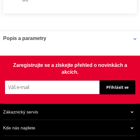
Popis a parametry
Sada spojky DRC
Kompletní sada standardních třecích i ocelových unášecích lamel
Zaregistrujte se a získejte přehled o novinkách a
pro offroad (motocross, enduro a ATV), včetně zesílených
akcích.
spojkových pružin.
Přihlásit se
Zákaznický servis
Kde nás najdete