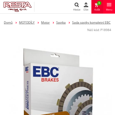
0
Hledat
Účet
Košík
Menu
Hledat
Domů
MOTODÍLY
Motor
Spojka
Sada spojky kompletní EBC
Náš kód:
P18984