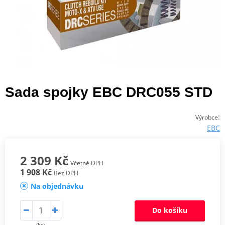
Sada spojky EBC DRC055 STD
:
Výrobce
EBC
2 309 Kč
Včetně DPH
1 908 Kč
Bez DPH
Na objednávku
Do košíku
(ks)