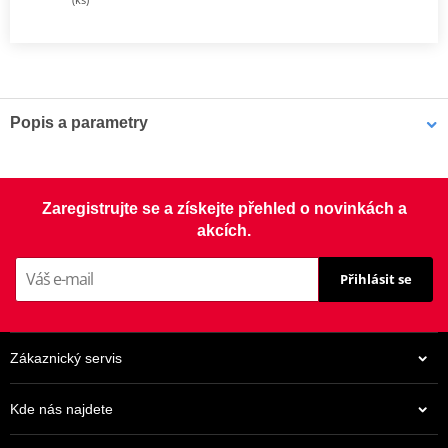
Popis a parametry
Sada spojky DRC
Kompletní sada standardních třecích i ocelových unášecích lamel
Zaregistrujte se a získejte přehled o novinkách a
pro offroad (motocross, enduro a ATV), včetně zesílených
akcích.
spojkových pružin.
Přihlásit se
Zákaznický servis
Kde nás najdete