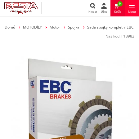
0
Hledat
Účet
Košík
Menu
Hledat
Domů
MOTODÍLY
Motor
Spojka
Sada spojky kompletní EBC
Náš kód:
P18982