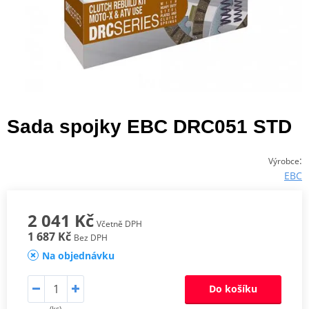
Sada spojky EBC DRC051 STD
:
Výrobce
EBC
2 041 Kč
Včetně DPH
1 687 Kč
Bez DPH
Na objednávku
Do košíku
(ks)