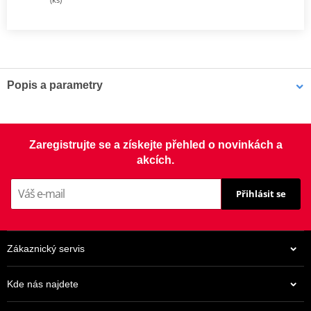
Popis a parametry
Sada spojky DRC
Kompletní sada standardních třecích i ocelových unášecích lamel
Zaregistrujte se a získejte přehled o novinkách a
pro offroad (motocross, enduro a ATV), včetně zesílených
akcích.
spojkových pružin.
Přihlásit se
Zákaznický servis
Kde nás najdete