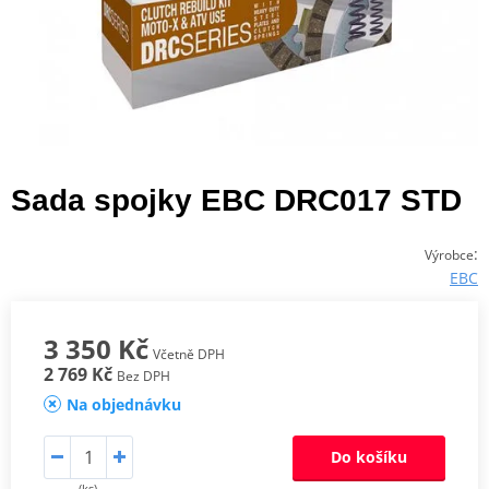
Sada spojky EBC DRC017 STD
:
Výrobce
EBC
3 350 Kč
Včetně DPH
2 769 Kč
Bez DPH
Na objednávku
Do košíku
(ks)