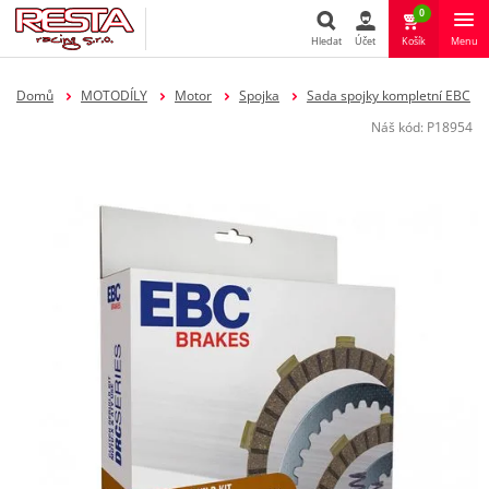
0
Hledat
Účet
Košík
Menu
Hledat
Domů
MOTODÍLY
Motor
Spojka
Sada spojky kompletní EBC
Náš kód:
P18954