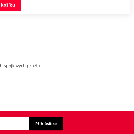
 košíku
ch spojkových pružin.
Přihlásit se