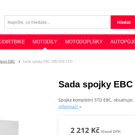
Hledat
E/DIRTBIKE
MOTODÍLY
MOTODOPLŇKY
AUTOPŮJ
letní EBC
Sada spojky EBC DRC006 STD
Sada spojky EBC
Spojka kompletní STD EBC, obsahuje: 
informací
2 212 Kč
Včetně DPH