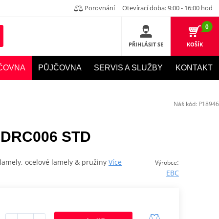
Porovnání
Otevírací doba: 9:00 - 16:00 hod
0
PŘIHLÁSIT SE
KOŠÍK
ČOVNA
PŮJČOVNA
SERVIS A SLUŽBY
KONTAKT
Náš kód:
P18946
 DRC006 STD
lamely, ocelové lamely & pružiny
Více
:
Výrobce
EBC