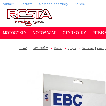
Kontakt
Doprava
Obchodní podmínky
Kariéra
MOTOCYKLY
MOTOBAZAR
ČTYŘKOLKY
PITBIK
Domů
MOTODÍLY
Motor
Spojka
Sada spojky komp