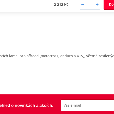
Do
2 212 Kč
cích lamel pro offroad (motocross, enduro a ATV), včetně zesílený
přehled o novinkách a akcích.