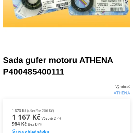
Sada gufer motoru ATHENA
P400485400111
:
Výrobce
ATHENA
1 373 Kč
(ušetříte 206 Kč)
1 167 Kč
Včetně DPH
964 Kč
Bez DPH
Na objednávku