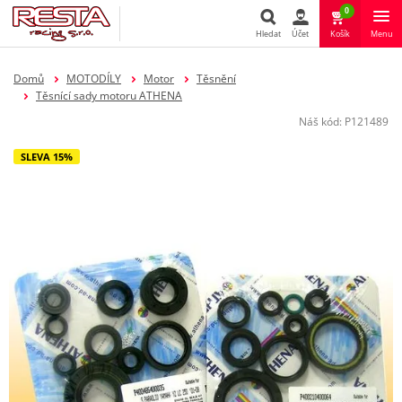
0
Hledat
Účet
Košík
Menu
Hledat
Domů
MOTODÍLY
Motor
Těsnění
Těsnící sady motoru ATHENA
Náš kód:
P121489
SLEVA 15%