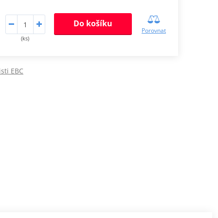
Do košíku
Porovnat
(ks)
isti EBC