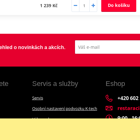
Do košíku
1 239 Kč
přehled o novinkách a akcích.
ete
Servis a služby
Eshop
+420 602
Servis
restarac
Osobní nastavení podvozku K-tech
9:00 - 16
Výkup a bazar
Financování motocyklu