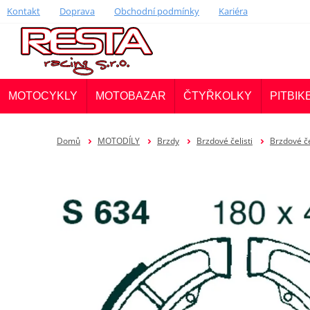
Kontakt
Doprava
Obchodní podmínky
Kariéra
MOTOCYKLY
MOTOBAZAR
ČTYŘKOLKY
PITBIK
Domů
MOTODÍLY
Brzdy
Brzdové čelisti
Brzdové če