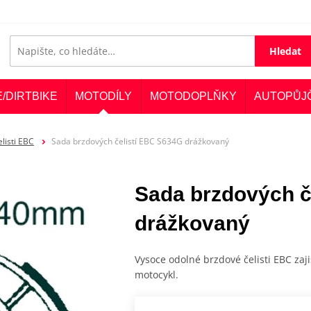
Hledat
E/DIRTBIKE
MOTODÍLY
MOTODOPLŇKY
AUTOPŮJ
listi EBC
Sada brzdových čelistí EBC S634G drážkovaný
Sada brzdových č
drážkovaný
Vysoce odolné brzdové čelisti EBC zaji
motocykl.