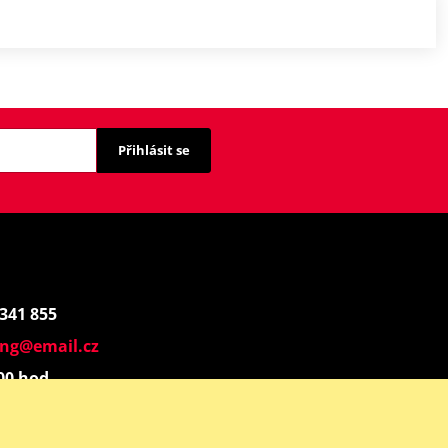
Přihlásit se
 341 855
ing@email.cz
:00 hod.