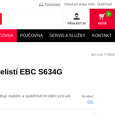
Porovnání
Otevírací doba: 9:00 - 16:00 hod
0
PŘIHLÁSIT SE
KOŠÍK
ČOVNA
PŮJČOVNA
SERVIS A SLUŽBY
KONTAKT
Náš kód:
P18866
elistí EBC S634G
šťují stabilní a spolehlivé brzdění pro váš
:
Výrobce
EBC