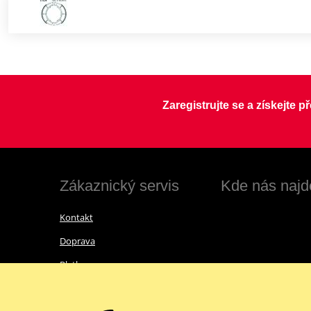
Zaregistrujte se a získejte 
Zákaznický servis
Kde nás najd
Kontakt
Doprava
Platba
Vrácení zboží a reklamace