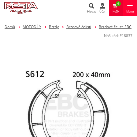
0
Hledat
Účet
Košík
Menu
Hledat
Domů
MOTODÍLY
Brzdy
Brzdové čelisti
Brzdové čelisti EBC
Náš kód:
P18837