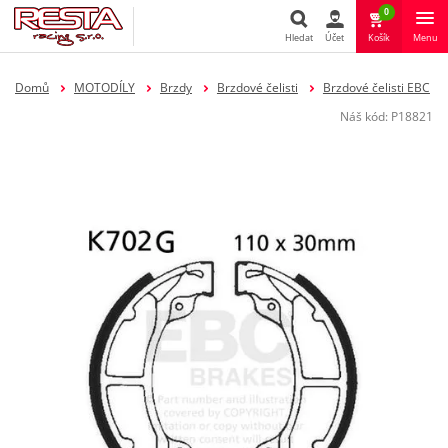
0
Hledat
Účet
Košík
Menu
Hledat
Domů
MOTODÍLY
Brzdy
Brzdové čelisti
Brzdové čelisti EBC
Náš kód:
P18821