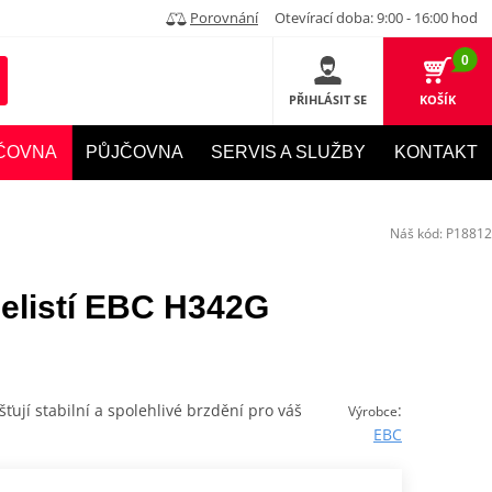
Porovnání
Otevírací doba: 9:00 - 16:00 hod
0
PŘIHLÁSIT SE
KOŠÍK
ČOVNA
PŮJČOVNA
SERVIS A SLUŽBY
KONTAKT
Náš kód:
P18812
elistí EBC H342G
šťují stabilní a spolehlivé brzdění pro váš
:
Výrobce
EBC