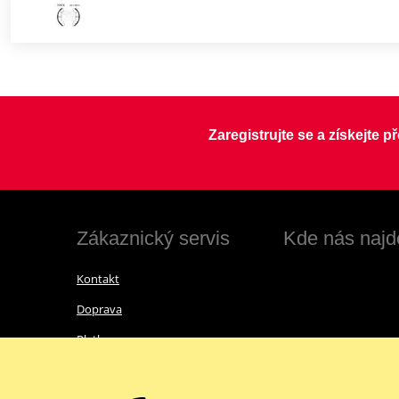
Zaregistrujte se a získejte 
Zákaznický servis
Kde nás najd
Kontakt
Doprava
Platba
Vrácení zboží a reklamace