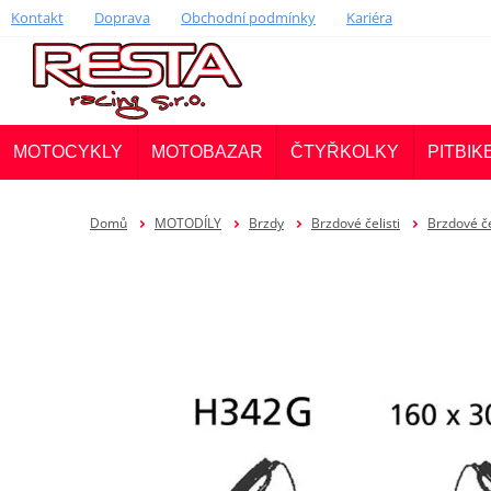
Kontakt
Doprava
Obchodní podmínky
Kariéra
MOTOCYKLY
MOTOBAZAR
ČTYŘKOLKY
PITBIK
Domů
MOTODÍLY
Brzdy
Brzdové čelisti
Brzdové če