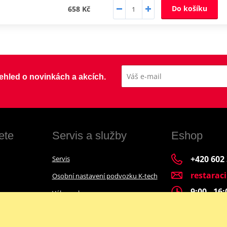
Do košíku
658 Kč
přehled o novinkách a akcích.
ete
Servis a služby
Eshop
+420 602
Servis
restarac
Osobní nastavení podvozku K-tech
9:00 - 16
Výkup a bazar
Financování motocyklu