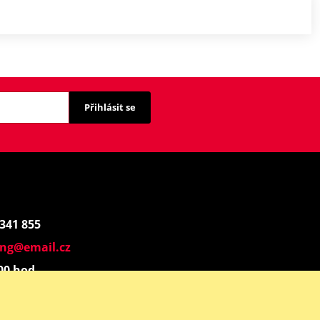
Přihlásit se
 341 855
ing@email.cz
:00 hod.