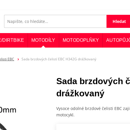
Hledat
E/DIRTBIKE
MOTODÍLY
MOTODOPLŇKY
AUTOPŮJ
listi EBC
Sada brzdových čelistí EBC H342G drážkovaný
Sada brzdových č
drážkovaný
Vysoce odolné brzdové čelisti EBC zaji
motocykl.