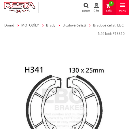
0
Hledat
Účet
Košík
Menu
Hledat
Domů
MOTODÍLY
Brzdy
Brzdové čelisti
Brzdové čelisti EBC
Náš kód:
P18810