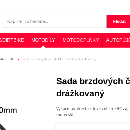
Hledat
E/DIRTBIKE
MOTODÍLY
MOTODOPLŇKY
AUTOPŮJ
listi EBC
Sada brzdových čelistí EBC H328G drážkovaný
Sada brzdových č
drážkovaný
Vysoce odolné brzdové čelisti EBC zaji
motocykl.