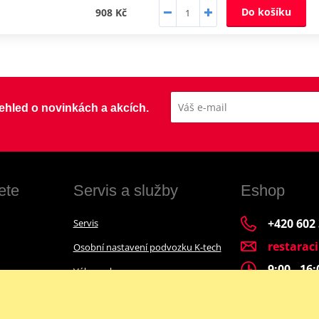
Do košíku
908 Kč
přehled o novinkách a akcích.
ete
Servis a služby
Eshop
+420 602
Servis
restarac
Osobní nastavení podvozku K-tech
9:00 - 16
Výkup a bazar
Financování motocyklu