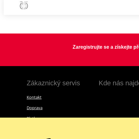
Zaregistrujte se a získejte 
Zákaznický servis
Kde nás najd
Kontakt
Doprava
Platba
Vrácení zboží a reklamace