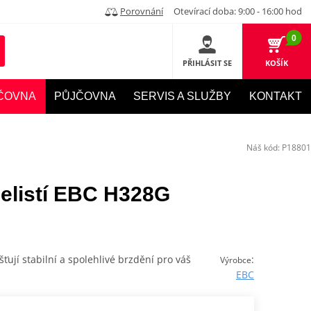
Porovnání
Otevírací doba: 9:00 - 16:00 hod
0
PŘIHLÁSIT SE
KOŠÍK
ČOVNA
PŮJČOVNA
SERVIS A SLUŽBY
KONTAKT
Náš kód:
P18801
elistí EBC H328G
šťují stabilní a spolehlivé brzdění pro váš
:
Výrobce
EBC