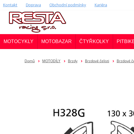
Kontakt
Doprava
Obchodní podmínky
Kariéra
MOTOCYKLY
MOTOBAZAR
ČTYŘKOLKY
PITBIK
Domů
MOTODÍLY
Brzdy
Brzdové čelisti
Brzdové če