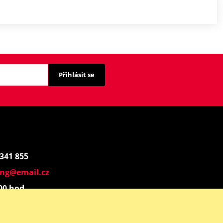
Přihlásit se
 341 855
ing@email.cz
:00 hod.