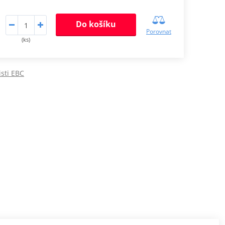
Do košíku
Porovnat
(ks)
isti EBC