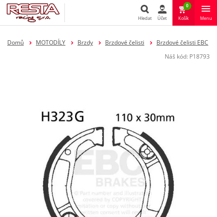
0
Hledat
Účet
Košík
Menu
Hledat
Domů
MOTODÍLY
Brzdy
Brzdové čelisti
Brzdové čelisti EBC
Náš kód:
P18793