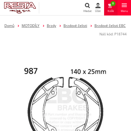
0
Hledat
Účet
Košík
Menu
Hledat
Domů
MOTODÍLY
Brzdy
Brzdové čelisti
Brzdové čelisti EBC
Náš kód:
P18744