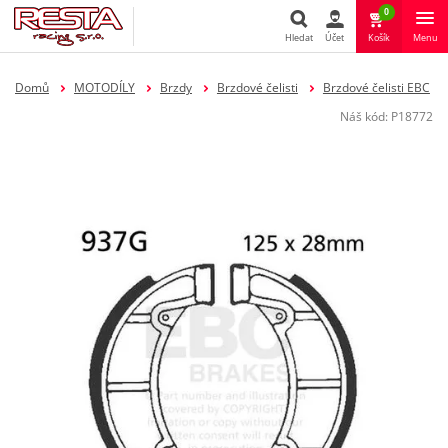
0
Hledat
Účet
Košík
Menu
Hledat
Domů
MOTODÍLY
Brzdy
Brzdové čelisti
Brzdové čelisti EBC
Náš kód:
P18772