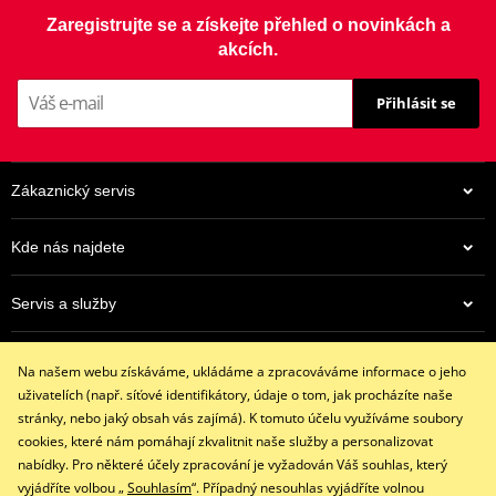
Závodní kvalita pro každého! Řetězová kolečka Supersprox splňují
Zaregistrujte se a získejte přehled o novinkách a
standardy továrních týmů ze světových šampionátů jako WSBK,
akcích.
WEC, MXGP a Rally.
Přihlásit se
Materiál
Vyrobeny z nízkouhlíkové oceli SCM-435 (18HGT, která je karbonem
Zákaznický servis
impregnovaná pro maximální pevnost a odolnost.
Kde nás najdete
Méně tření
Servis a služby
Ultrapevná povrchová vrstva minimalizuje ztráty výkonu
způsobené třením řetězu.
Eshop
Na našem webu získáváme, ukládáme a zpracováváme informace o jeho
+420 602 341 855
Odlehčené provedení
uživatelích (např. síťové identifikátory, údaje o tom, jak procházíte naše
restaracing@email.cz
Každé kolečko má sníženou hmotnost díky radiálním otvorům
stránky, nebo jaký obsah vás zajímá). K tomuto účelu využíváme soubory
9:00 - 16:00 hod.
cookies, které nám pomáhají zkvalitnit naše služby a personalizovat
nebo drážkám (pouze kované modely).
nabídky. Pro některé účely zpracování je vyžadován Váš souhlas, který
vyjádříte volbou „
Souhlasím
“. Případný nesouhlas vyjádříte volnou