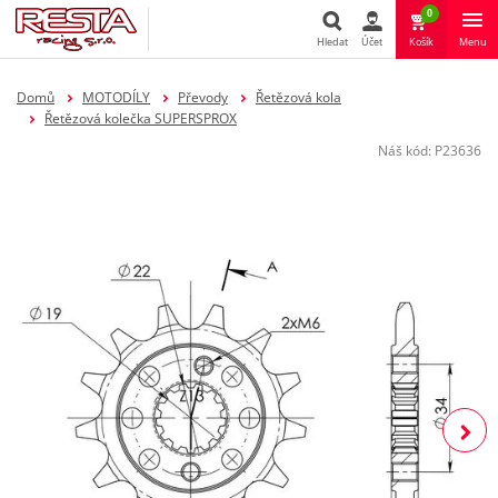
0
Hledat
Účet
Košík
Menu
Hledat
Domů
MOTODÍLY
Převody
Řetězová kola
Řetězová kolečka SUPERSPROX
Náš kód:
P23636