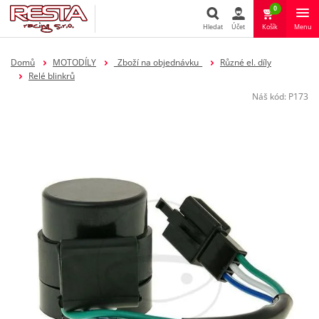
0
Hledat
Účet
Košík
Menu
Hledat
Domů
MOTODÍLY
_Zboží na objednávku_
Různé el. díly
Relé blinkrů
Náš kód:
P173