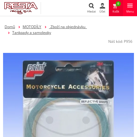
0
Hledat
Účet
Košík
Menu
Hledat
Domů
MOTODÍLY
_Zboží na objednávku_
Tankpady a samolepky
Náš kód:
P956