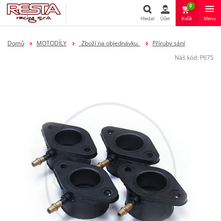
0
Hledat
Účet
Košík
Menu
Hledat
Domů
MOTODÍLY
_Zboží na objednávku_
Příruby sání
Náš kód:
P675