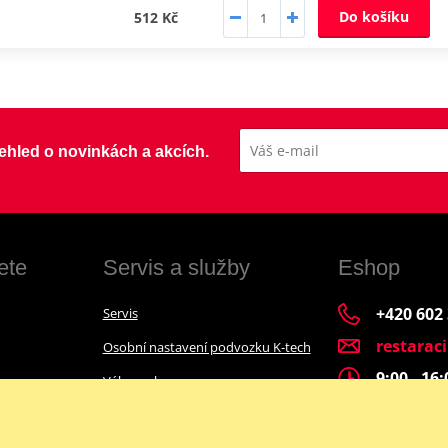
Do košíku
512 Kč
přehled o novinkách a akcích.
ete
Servis a služby
Eshop
+420 602
Servis
restarac
Osobní nastavení podvozku K-tech
9:00 - 16
Výkup a bazar
Financování motocyklu