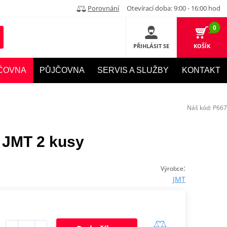
Porovnání
Otevírací doba: 9:00 - 16:00 hod
0
PŘIHLÁSIT SE
KOŠÍK
ČOVNA
PŮJČOVNA
SERVIS A SLUŽBY
KONTAKT
Náš kód:
P667
a JMT 2 kusy
:
Výrobce
JMT