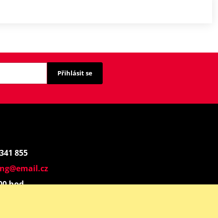
Přihlásit se
 341 855
ing@email.cz
:00 hod.