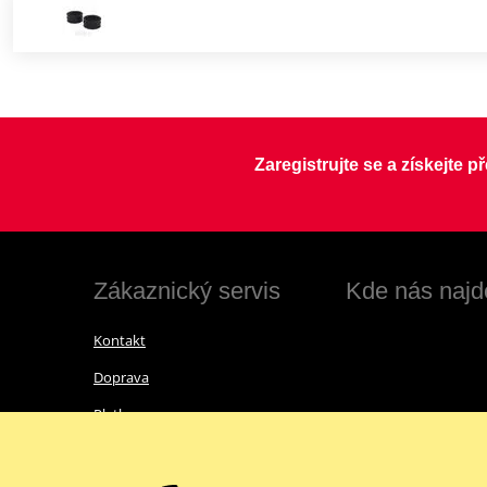
Zaregistrujte se a získejte 
Zákaznický servis
Kde nás najd
Kontakt
Doprava
Platba
Vrácení zboží a reklamace