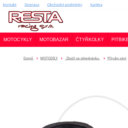
Kontakt
Doprava
Obchodní podmínky
Kariéra
MOTOCYKLY
MOTOBAZAR
ČTYŘKOLKY
PITBIK
Domů
MOTODÍLY
_Zboží na objednávku_
Příruby sání