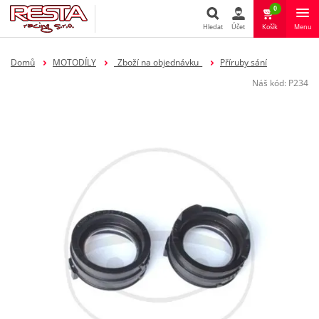
0
Hledat
Účet
Košík
Menu
Hledat
Domů
MOTODÍLY
_Zboží na objednávku_
Příruby sání
Náš kód:
P234