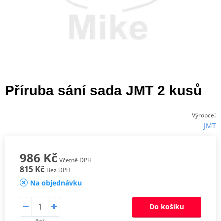
Příruba sání sada JMT 2 kusů
:
Výrobce
JMT
986 Kč
Včetně DPH
815 Kč
Bez DPH
Na objednávku
Do košíku
(ks)