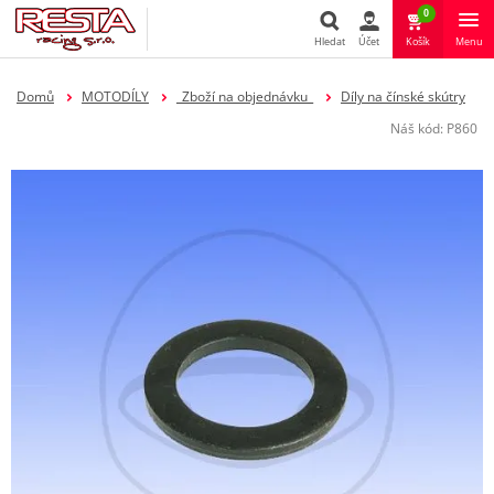
0
Hledat
Účet
Košík
Menu
Hledat
Domů
MOTODÍLY
_Zboží na objednávku_
Díly na čínské skútry
Náš kód:
P860