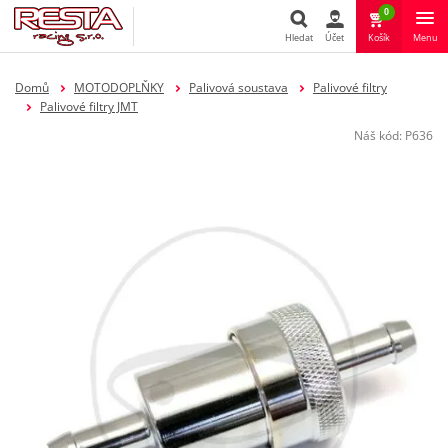
0
Hledat
Účet
Košík
Menu
Hledat
Domů
MOTODOPLŇKY
Palivová soustava
Palivové filtry
Palivové filtry JMT
Náš kód:
P636