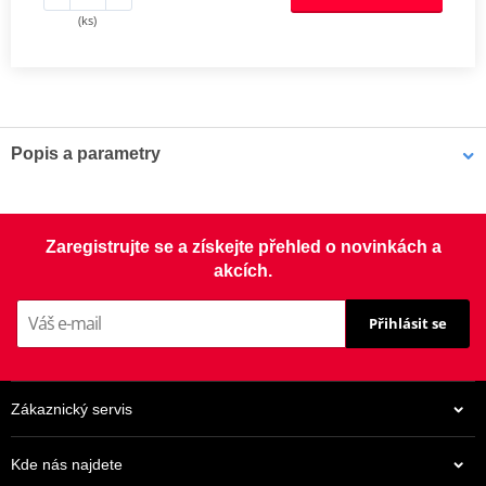
(ks)
Popis a parametry
Výrobce
JMT
Terminal width
8.0 mm
Zaregistrujte se a získejte přehled o novinkách a
akcích.
Přihlásit se
Zákaznický servis
Kde nás najdete