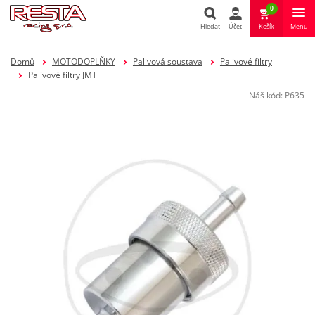
0
Hledat
Účet
Košík
Menu
Hledat
Domů
MOTODOPLŇKY
Palivová soustava
Palivové filtry
Palivové filtry JMT
Náš kód:
P635