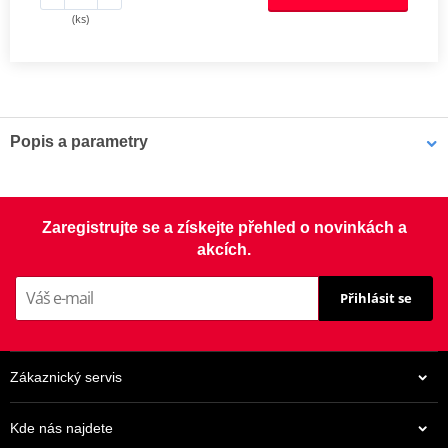
(ks)
Popis a parametry
Výrobce
JMT
Terminal width
6.5 mm
Zaregistrujte se a získejte přehled o novinkách a
akcích.
Přihlásit se
Zákaznický servis
Kde nás najdete