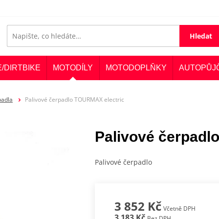
Hledat
E/DIRTBIKE
MOTODÍLY
MOTODOPLŇKY
AUTOPŮJ
padla
Palivové čerpadlo TOURMAX electric
Palivové čerpadl
Palivové čerpadlo
3 852 Kč
Včetně DPH
3 183 Kč
Bez DPH