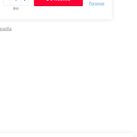
Porovnat
(ks)
rpadla