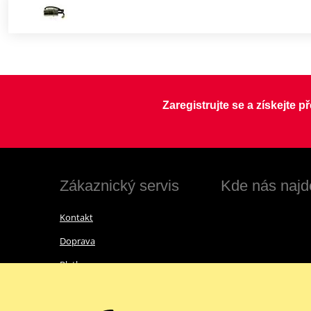
Zaregistrujte se a získejte 
Zákaznický servis
Kde nás najd
Kontakt
Doprava
Platba
Vrácení zboží a reklamace