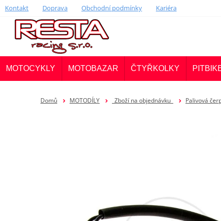
Kontakt
Doprava
Obchodní podmínky
Kariéra
MOTOCYKLY
MOTOBAZAR
ČTYŘKOLKY
PITBIK
Domů
MOTODÍLY
_Zboží na objednávku_
Palivová čer