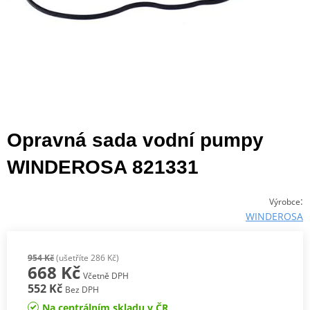
Opravná sada vodní pumpy
WINDEROSA 821331
:
Výrobce
WINDEROSA
954 Kč
(ušetříte 286 Kč)
668 Kč
Včetně DPH
552 Kč
Bez DPH
Na centrálním skladu v ČR