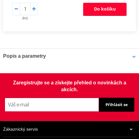
Do košíku
(ks)
Popis a parametry
Výrobce
JMT
Rozměry
271x 93.4 mm
Zaregistrujte se a získejte přehled o novinkách a
akcích.
Přihlásit se
Zákaznický servis