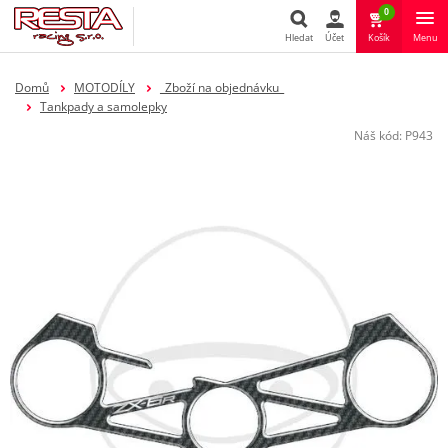
0
Hledat
Účet
Košík
Menu
Hledat
Domů
MOTODÍLY
_Zboží na objednávku_
Tankpady a samolepky
Náš kód:
P943