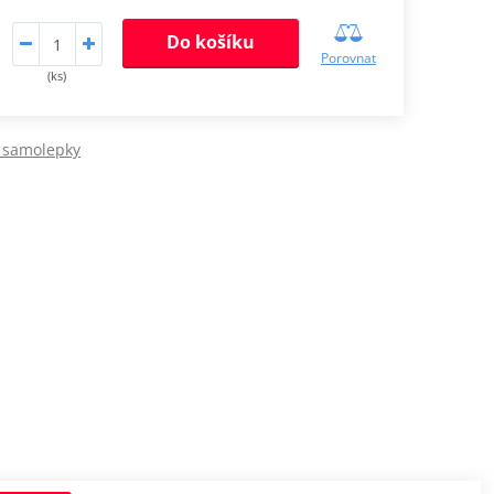
Do košíku
Porovnat
(ks)
 samolepky