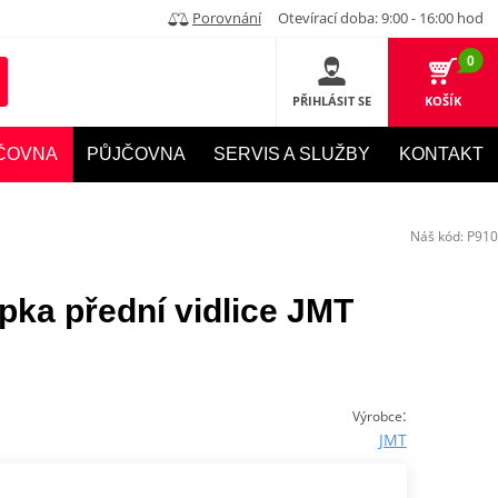
Porovnání
Otevírací doba: 9:00 - 16:00 hod
0
PŘIHLÁSIT SE
KOŠÍK
ČOVNA
PŮJČOVNA
SERVIS A SLUŽBY
KONTAKT
Náš kód:
P910
ka přední vidlice JMT
:
Výrobce
JMT