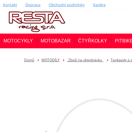
Kontakt
Doprava
Obchodní podmínky
Kariéra
MOTOCYKLY
MOTOBAZAR
ČTYŘKOLKY
PITBIK
Domů
MOTODÍLY
_Zboží na objednávku_
Tankpady a 