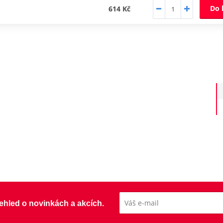
Do 
614 Kč
přehled o novinkách a akcích.