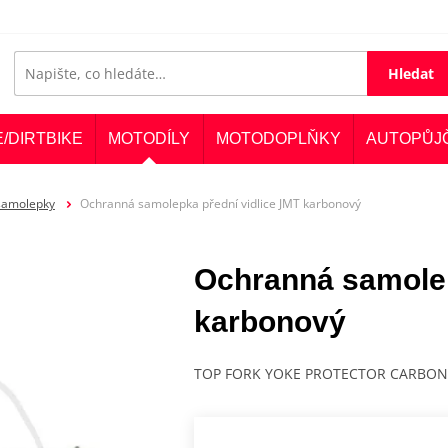
Hledat
E/DIRTBIKE
MOTODÍLY
MOTODOPLŇKY
AUTOPŮJ
samolepky
Ochranná samolepka přední vidlice JMT karbonový
Ochranná samolep
karbonový
TOP FORK YOKE PROTECTOR CARBON