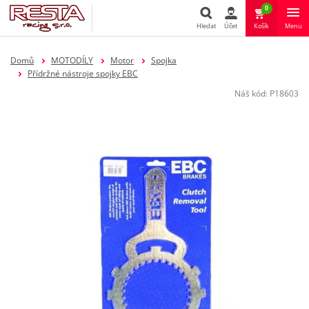
0
Hledat
Účet
Košík
Menu
Hledat
Domů
MOTODÍLY
Motor
Spojka
Přídržné nástroje spojky EBC
Náš kód:
P18603