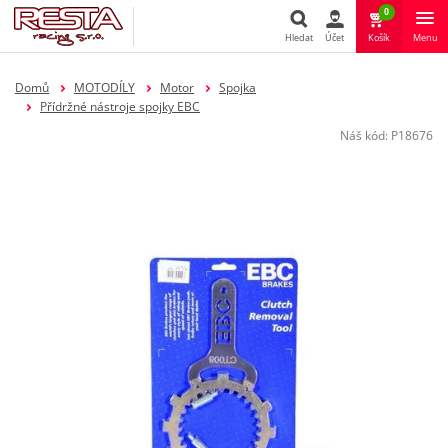
0
Hledat
Účet
Košík
Menu
Hledat
Domů
MOTODÍLY
Motor
Spojka
Přídržné nástroje spojky EBC
Náš kód:
P18676