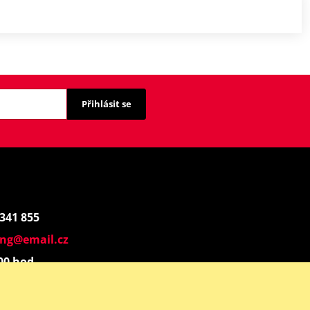
Přihlásit se
 341 855
ing@email.cz
:00 hod.