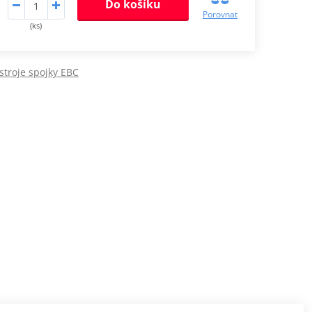
Do košíku
Porovnat
(ks)
stroje spojky EBC