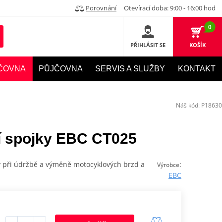
Porovnání
Otevírací doba: 9:00 - 16:00 hod
0
PŘIHLÁSIT SE
KOŠÍK
ČOVNA
PŮJČOVNA
SERVIS A SLUŽBY
KONTAKT
Náš kód:
P18630
ní spojky EBC CT025
y při údržbě a výměně motocyklových brzd a
:
Výrobce
EBC