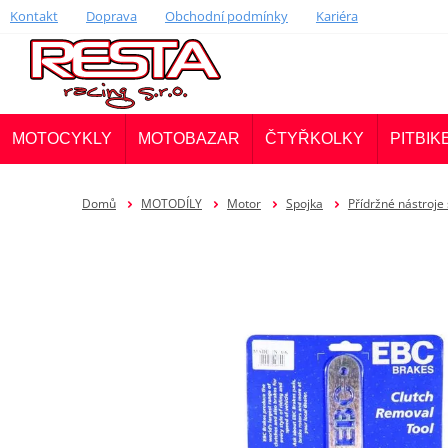
Kontakt
Doprava
Obchodní podmínky
Kariéra
MOTOCYKLY
MOTOBAZAR
ČTYŘKOLKY
PITBIK
Domů
MOTODÍLY
Motor
Spojka
Přídržné nástroje