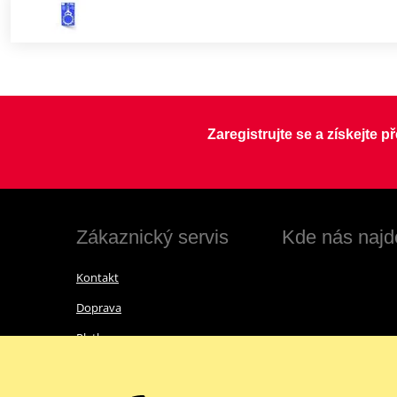
Zaregistrujte se a získejte 
Zákaznický servis
Kde nás najd
Kontakt
Doprava
Platba
Vrácení zboží a reklamace