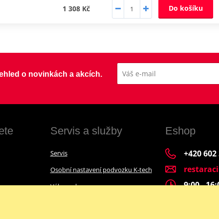
Do košíku
1 308 Kč
přehled o novinkách a akcích.
ete
Servis a služby
Eshop
+420 602
Servis
restarac
Osobní nastavení podvozku K-tech
9:00 - 16
Výkup a bazar
Financování motocyklu