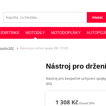
Hledat
E/DIRTBIKE
MOTODÍLY
MOTODOPLŇKY
AUTOPŮJ
 spojky EBC
Nástroj pro držení spojky EBC CT025
Nástroj pro drže
Nástroj pro bezpečné uchycení spojk
dílů.
1 308 Kč
Včetně DPH