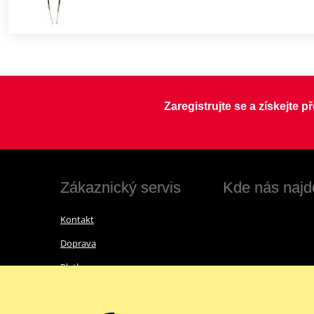
Zaregistrujte se a získejte 
Zákaznický servis
Kde nás najd
Kontakt
Doprava
Platba
Vrácení zboží a reklamace