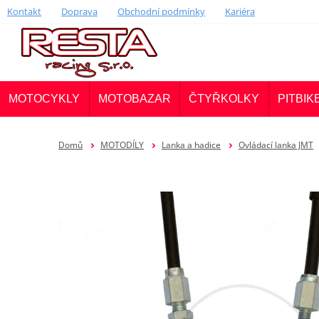
Kontakt
Doprava
Obchodní podmínky
Kariéra
MOTOCYKLY
MOTOBAZAR
ČTYŘKOLKY
PITBIK
Domů
MOTODÍLY
Lanka a hadice
Ovládací lanka JMT