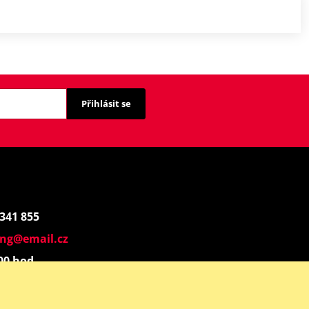
Přihlásit se
 341 855
ing@email.cz
:00 hod.