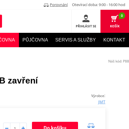
Porovnání
Otevírací doba: 9:00 - 16:00 hod
0
PŘIHLÁSIT SE
KOŠÍK
ČOVNA
PŮJČOVNA
SERVIS A SLUŽBY
KONTAKT
Náš kód:
P88
B zavření
:
Výrobce
JMT
Do košíku