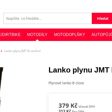
Hledat
E/DIRTBIKE
MOTODÍLY
MOTODOPLŇKY
AUTOPŮJ
Lanko plynu JMT B zavření
Lanko plynu JMT 
Plynové lanko B close
379 Kč
Včetně DPH
313 Kč
Bez DPH