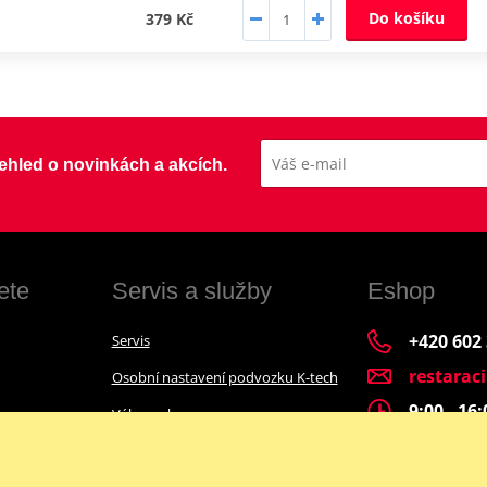
Do košíku
379 Kč
přehled o novinkách a akcích.
ete
Servis a služby
Eshop
+420 602
Servis
restarac
Osobní nastavení podvozku K-tech
9:00 - 16
Výkup a bazar
Financování motocyklu