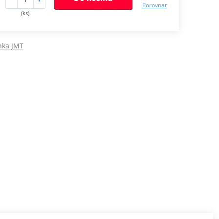
Porovnat
(ks)
nka JMT