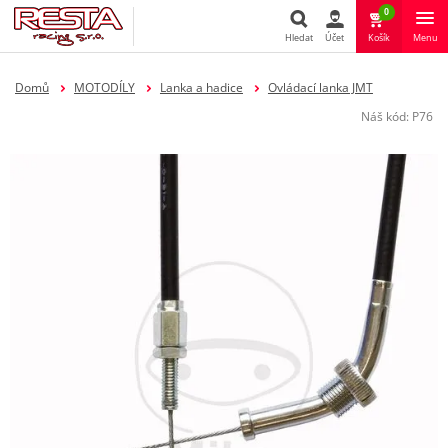
0
Hledat
Účet
Košík
Menu
Hledat
Domů
MOTODÍLY
Lanka a hadice
Ovládací lanka JMT
Náš kód:
P76