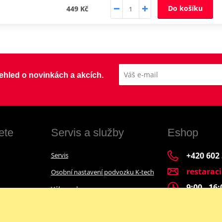
Do košíku
449 Kč
přehled o novinkách a akcích.
ete
Servis a služby
Eshop
+420 602
Servis
restarac
Osobní nastavení podvozku K-tech
9:00 - 16
Výkup a bazar
Financování motocyklu