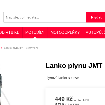
Hledat
E/DIRTBIKE
MOTODÍLY
MOTODOPLŇKY
AUTOPŮJ
Lanko plynu JMT B zavření
Lanko plynu JMT 
Plynové lanko B close
449 Kč
Včetně DPH
371 Kč
Bez DPH