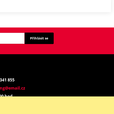
Přihlásit se
 341 855
ing@email.cz
:00 hod.