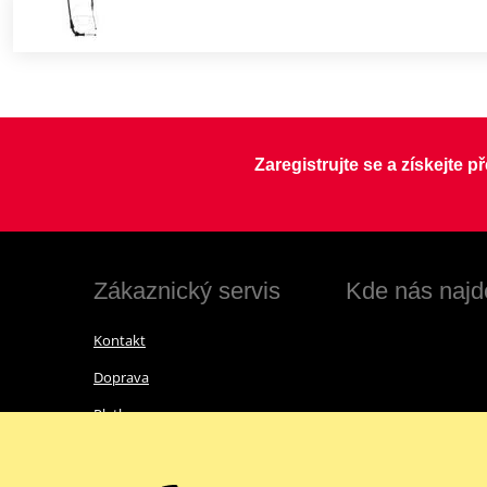
Zaregistrujte se a získejte 
Zákaznický servis
Kde nás najd
Kontakt
Doprava
Platba
Vrácení zboží a reklamace