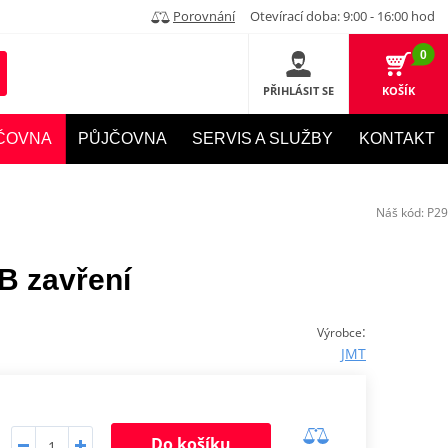
Porovnání
Otevírací doba: 9:00 - 16:00 hod
0
PŘIHLÁSIT SE
KOŠÍK
ČOVNA
PŮJČOVNA
SERVIS A SLUŽBY
KONTAKT
Náš kód:
P29
B zavření
:
Výrobce
JMT
Do košíku