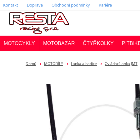
Kontakt
Doprava
Obchodní podmínky
Kariéra
MOTOCYKLY
MOTOBAZAR
ČTYŘKOLKY
PITBIK
Domů
MOTODÍLY
Lanka a hadice
Ovládací lanka JMT