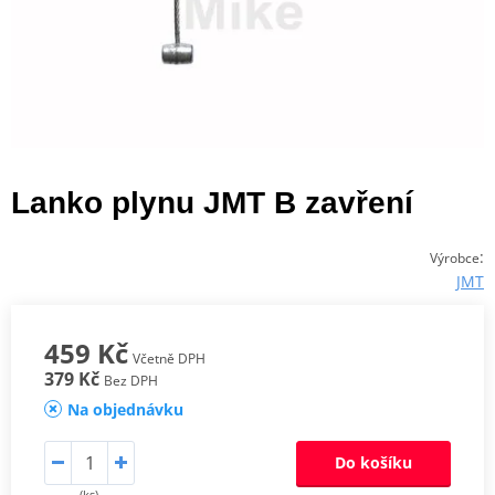
Lanko plynu JMT B zavření
:
Výrobce
JMT
459 Kč
Včetně DPH
379 Kč
Bez DPH
Na objednávku
Do košíku
(ks)