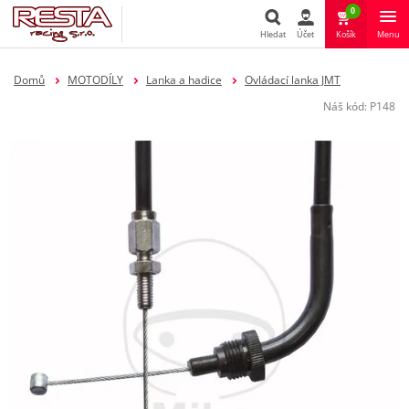
0
Hledat
Účet
Košík
Menu
Hledat
Domů
MOTODÍLY
Lanka a hadice
Ovládací lanka JMT
Náš kód:
P148