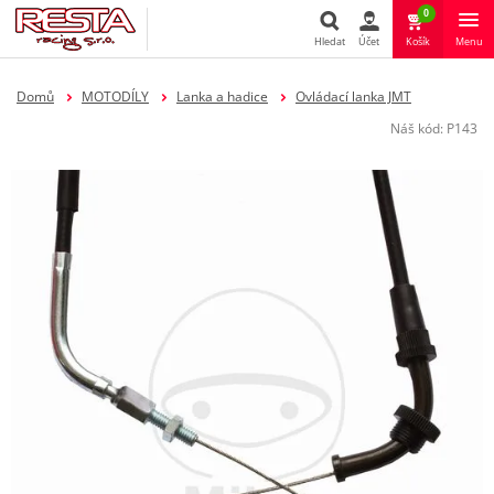
0
Hledat
Účet
Košík
Menu
Hledat
Domů
MOTODÍLY
Lanka a hadice
Ovládací lanka JMT
Náš kód:
P143