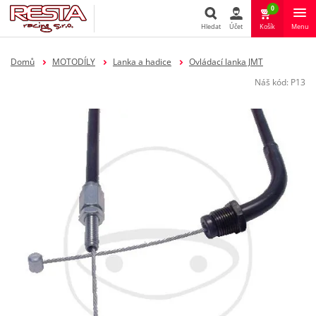
0
Hledat
Účet
Košík
Menu
Hledat
Domů
MOTODÍLY
Lanka a hadice
Ovládací lanka JMT
Náš kód:
P13