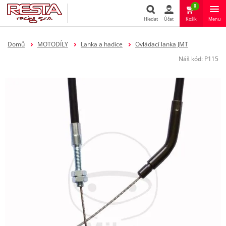
0
Hledat
Účet
Košík
Menu
Hledat
Domů
MOTODÍLY
Lanka a hadice
Ovládací lanka JMT
Náš kód:
P115