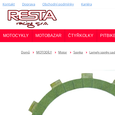
Kontakt
Doprava
Obchodní podmínky
Kariéra
MOTOCYKLY
MOTOBAZAR
ČTYŘKOLKY
PITBIK
Domů
MOTODÍLY
Motor
Spojka
Lamely spojky sa