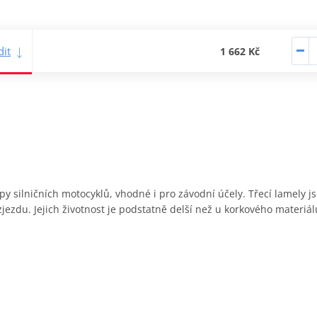
it
1 662 Kč
y silničních motocyklů, vhodné i pro závodní účely. Třecí lamely
ozjezdu. Jejich životnost je podstatně delší než u korkového materiál