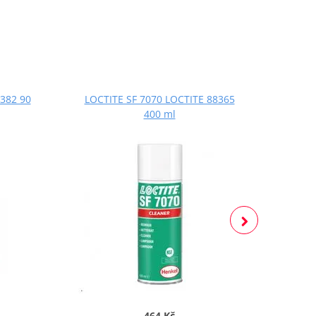
382 90
LOCTITE SF 7070 LOCTITE 88365
LOCT
400 ml
464 Kč