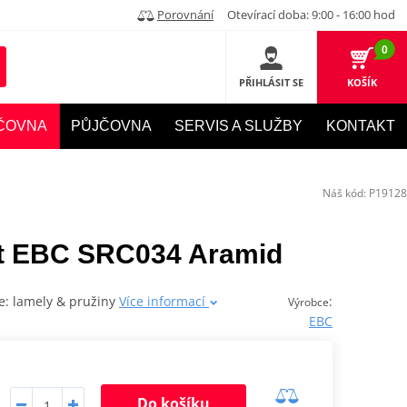
Porovnání
Otevírací doba: 9:00 - 16:00 hod
0
PŘIHLÁSIT SE
KOŠÍK
ČOVNA
PŮJČOVNA
SERVIS A SLUŽBY
KONTAKT
Náš kód:
P19128
et EBC SRC034 Aramid
e: lamely & pružiny
Více informací
:
Výrobce
EBC
Do košíku