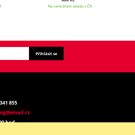
R
Na centrálním skladu v ČR
Přihlásit se
 341 855
ing@email.cz
:00 hod.