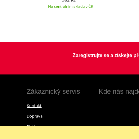
Na centrálním skladu v ČR
Zaregistrujte se a získejte 
Zákaznický servis
Kde nás najd
Kontakt
Doprava
Platba
Vrácení zboží a reklamace