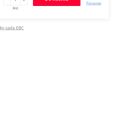
Porovnat
(ks)
jky sada EBC