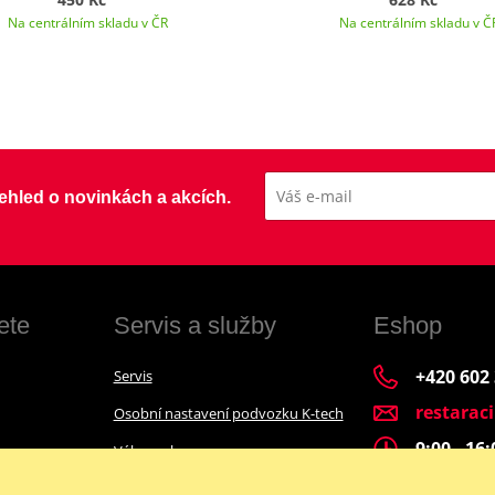
Na centrálním skladu v ČR
Na centrálním skladu v Č
přehled o novinkách a akcích.
ete
Servis a služby
Eshop
+420 602
Servis
restarac
Osobní nastavení podvozku K-tech
9:00 - 16
Výkup a bazar
Financování motocyklu