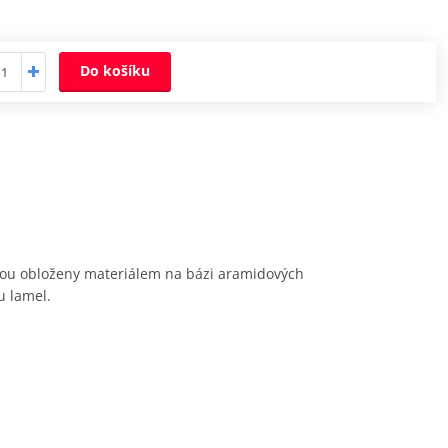
Do košíku
 jsou obloženy materiálem na bázi aramidových
u lamel.