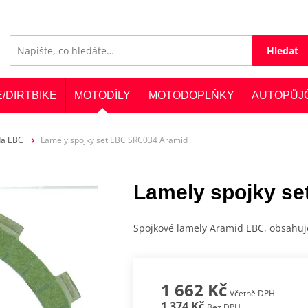
Hledat
E/DIRTBIKE
MOTODÍLY
MOTODOPLŇKY
AUTOPŮJ
da EBC
Lamely spojky set EBC SRC034 Aramid
Lamely spojky s
Spojkové lamely Aramid EBC, obsahuj
1 662 Kč
Včetně DPH
1 374 Kč
Bez DPH