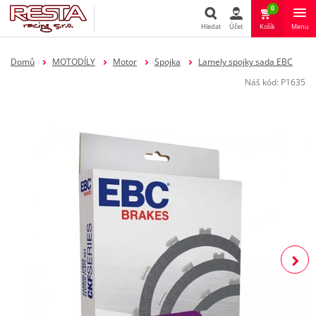
0
Hledat
Účet
Košík
Menu
Hledat
Domů
MOTODÍLY
Motor
Spojka
Lamely spojky sada EBC
Náš kód:
P1635