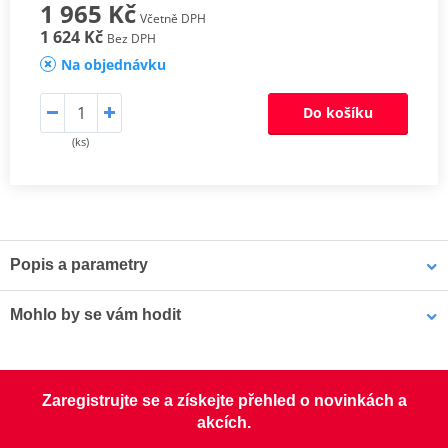
1 965 Kč
Včetně DPH
1 624 Kč
Bez DPH
Na objednávku
Do košíku
(ks)
Popis a parametry
Sada spojkových lamel CK
Mohlo by se vám hodit
Odpovídají originální kvalitě lamel, proto jsou určeny pro všechny
typy motocyklů. Jsou osazeny vysoce odolným obložením
LOCTITE 5188 LOCTITE 1254415 50 ml
s impregnovanými hliníkovými částicemi, které zaručí lepší odvod
Zaregistrujte se a získejte přehled o novinkách a
tepla, zabrání vypalování a tvoření sklovitého povrchu a mají lepší
akcích.
životnost.