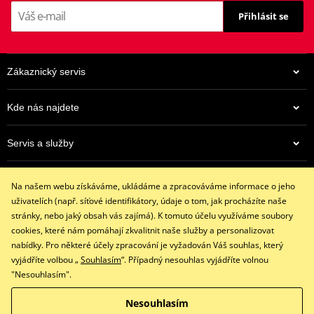
Přihlásit se
Zákaznický servis
Kde nás najdete
Servis a služby
962 Kč
Eshop
Na centrálním skladu v ČR
Na našem webu získáváme, ukládáme a zpracováváme informace o jeho
+420 602 341 855
uživatelích (např. síťové identifikátory, údaje o tom, jak procházíte naše
restaracing@email.cz
stránky, nebo jaký obsah vás zajímá). K tomuto účelu využíváme soubory
9:00 - 16:00 hod.
cookies, které nám pomáhají zkvalitnit naše služby a personalizovat
nabídky. Pro některé účely zpracování je vyžadován Váš souhlas, který
vyjádříte volbou „
Souhlasím
“. Případný nesouhlas vyjádříte volnou
"Nesouhlasím".
Facebook
Instagram
Nesouhlasím
Copyright © 2026 www.restaracing.cz