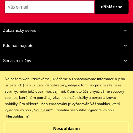
Přihlásit se
Zákaznický servis
Kde nás najdete
Servis a služby
962 Kč
Eshop
Na centrálním skladu v ČR
Na našem webu získáváme, ukládáme a zpracováváme informace o jeho
+420 602 341 855
uživatelích (např. síťové identifikátory, údaje o tom, jak procházíte naše
restaracing@email.cz
stránky, nebo jaký obsah vás zajímá). K tomuto účelu využíváme soubory
9:00 - 16:00 hod.
cookies, které nám pomáhají zkvalitnit naše služby a personalizovat
nabídky. Pro některé účely zpracování je vyžadován Váš souhlas, který
vyjádříte volbou „
Souhlasím
“. Případný nesouhlas vyjádříte volnou
"Nesouhlasím".
Facebook
Instagram
Nesouhlasím
Copyright © 2026 www.restaracing.cz