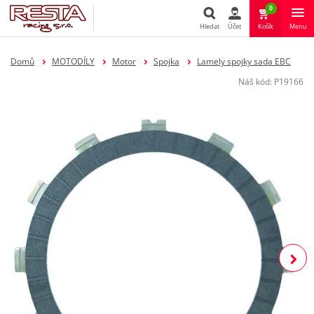
0
Hledat
Účet
Košík
Menu
Hledat
Domů
MOTODÍLY
Motor
Spojka
Lamely spojky sada EBC
Náš kód:
P19166