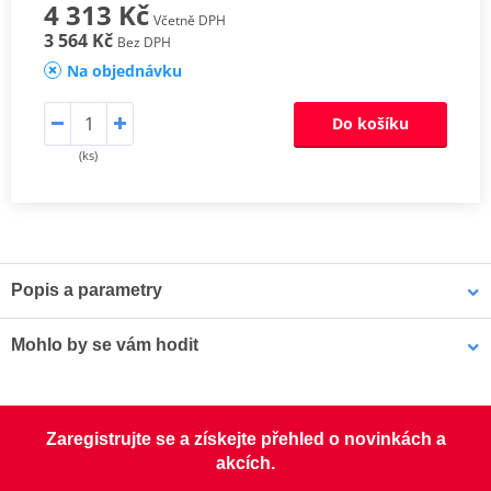
4 313 Kč
Včetně DPH
3 564 Kč
Bez DPH
Na objednávku
Do košíku
(ks)
Popis a parametry
Sada spojkových lamel CK
Mohlo by se vám hodit
Odpovídají originální kvalitě lamel, proto jsou určeny pro všechny
typy motocyklů. Jsou osazeny vysoce odolným obložením
LOCTITE 5188 LOCTITE 1254415 50 ml
s impregnovanými hliníkovými částicemi, které zaručí lepší odvod
Zaregistrujte se a získejte přehled o novinkách a
tepla, zabrání vypalování a tvoření sklovitého povrchu a mají lepší
akcích.
životnost.