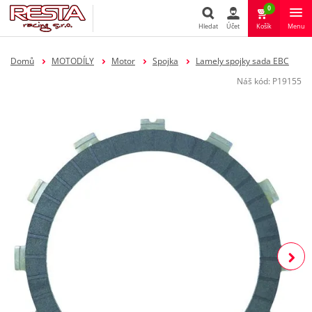
0
Hledat
Účet
Košík
Menu
Hledat
Domů
MOTODÍLY
Motor
Spojka
Lamely spojky sada EBC
Náš kód:
P19155