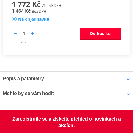
1 772 Kč
Včetně DPH
1 464 Kč
Bez DPH
Na objednávku
Do košíku
(ks)
Popis a parametry
Sada spojkových lamel CK
Mohlo by se vám hodit
Odpovídají originální kvalitě lamel, proto jsou určeny pro všechny
typy motocyklů. Jsou osazeny vysoce odolným obložením
LOCTITE 5188 LOCTITE 1254415 50 ml
s impregnovanými hliníkovými částicemi, které zaručí lepší odvod
Zaregistrujte se a získejte přehled o novinkách a
tepla, zabrání vypalování a tvoření sklovitého povrchu a mají lepší
akcích.
životnost.