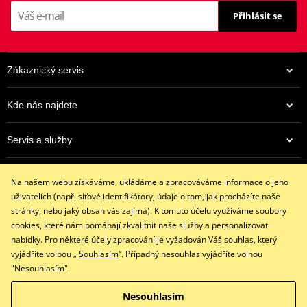
Přihlásit se
Zákaznický servis
Kde nás najdete
Servis a služby
962 Kč
Eshop
Na centrálním skladu v ČR
Na našem webu získáváme, ukládáme a zpracováváme informace o jeho
+420 602 341 855
uživatelích (např. síťové identifikátory, údaje o tom, jak procházíte naše
restaracing@email.cz
stránky, nebo jaký obsah vás zajímá). K tomuto účelu využíváme soubory
9:00 - 16:00 hod.
cookies, které nám pomáhají zkvalitnit naše služby a personalizovat
nabídky. Pro některé účely zpracování je vyžadován Váš souhlas, který
vyjádříte volbou „
Souhlasím
“. Případný nesouhlas vyjádříte volnou
"Nesouhlasím".
Facebook
Instagram
Nesouhlasím
Copyright © 2026 www.restaracing.cz