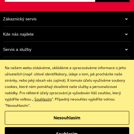
Zákaznický servis
Kde nás najdete
Servis a služby
962 Kč
Eshop
Na centrálním skladu v ČR
Na našem webu získáváme, ukládáme a zpracováváme informace o jeho
+420 602 341 855
uživatelích (např. síťové identifikátory, údaje o tom, jak procházíte naše
restaracing@email.cz
stránky, nebo jaký obsah vás zajímá). K tomuto účelu využíváme soubory
9:00 - 16:00 hod.
cookies, které nám pomáhají zkvalitnit naše služby a personalizovat
nabídky. Pro některé účely zpracování je vyžadován Váš souhlas, který
vyjádříte volbou „
Souhlasím
“. Případný nesouhlas vyjádříte volnou
"Nesouhlasím".
Facebook
Instagram
Nesouhlasím
Copyright © 2026 www.restaracing.cz
Všechna práva vyhrazena
Souhlasím