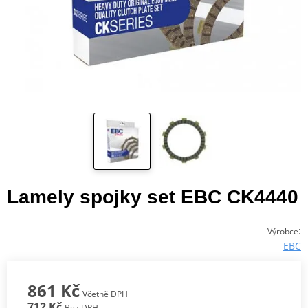
Lamely spojky set EBC CK4440
:
Výrobce
EBC
861 Kč
Včetně DPH
712 Kč
Bez DPH