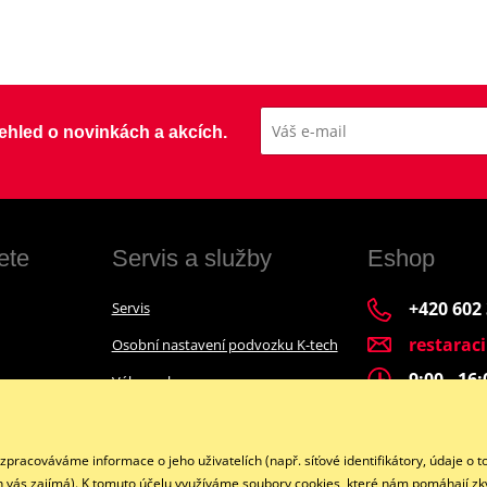
přehled o novinkách a akcích.
ete
Servis a služby
Eshop
+420 602
Servis
restarac
Osobní nastavení podvozku K-tech
9:00 - 16
Výkup a bazar
Financování motocyklu
Facebook
acováváme informace o jeho uživatelích (např. síťové identifikátory, údaje o t
h vás zajímá). K tomuto účelu využíváme soubory cookies, které nám pomáhají zkv