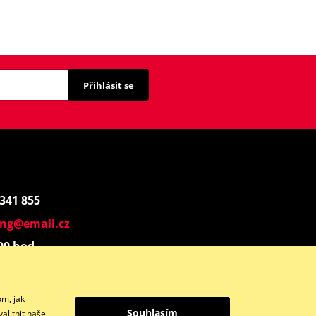
Přihlásit se
 341 855
ing@email.cz
:00 hod.
Instagram
om, jak
Souhlasím
alitnit naše