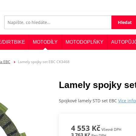
Hledat
E/DIRTBIKE
MOTODÍLY
MOTODOPLŇKY
AUTOPŮJ
da EBC
Lamely spojky set EBC CK3468
Lamely spojky s
Spojkové lamely STD set EBC
Více inf
4 553 Kč
Včetně DPH
3 763 Kč
Bez DPH