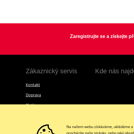
Zaregistrujte se a získejte 
Zákaznický servis
Kde nás najd
Kontakt
Doprava
Platba
Vrácení zboží a reklamace
Obchodní podmínky
Na našem webu získáváme, ukládáme a zpr
procházíte naše stránky, nebo jaký obsa