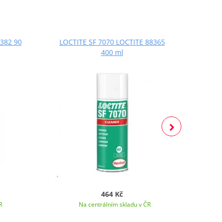
382 90
LOCTITE SF 7070 LOCTITE 88365
LOCT
400 ml
464 Kč
R
Na centrálním skladu v ČR