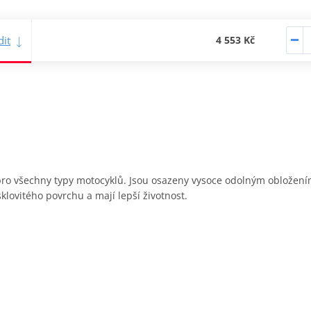
it
4 553 Kč
y pro všechny typy motocyklů. Jsou osazeny vysoce odolným obložen
sklovitého povrchu a mají lepší životnost.