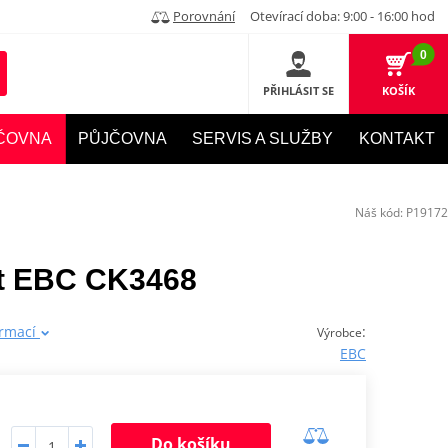
Porovnání
Otevírací doba: 9:00 - 16:00 hod
0
PŘIHLÁSIT SE
KOŠÍK
ČOVNA
PŮJČOVNA
SERVIS A SLUŽBY
KONTAKT
Náš kód:
P19172
et EBC CK3468
ormací
:
Výrobce
EBC
Do košíku