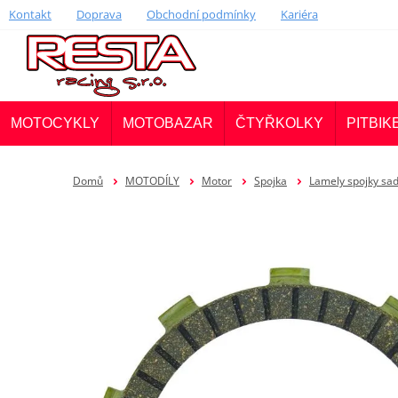
Kontakt
Doprava
Obchodní podmínky
Kariéra
MOTOCYKLY
MOTOBAZAR
ČTYŘKOLKY
PITBIK
Domů
MOTODÍLY
Motor
Spojka
Lamely spojky sa