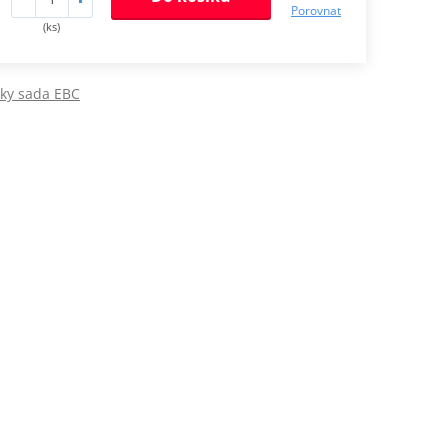
Porovnat
(ks)
jky sada EBC