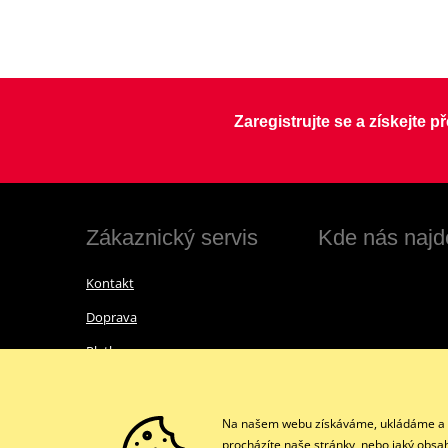
Zaregistrujte se a získejte 
Zákaznický servis
Kde nás najd
Kontakt
Doprava
Platba
Vrácení zboží a reklamace
Obchodní podmínky
Na našem webu získáváme, ukládáme a zpr
procházíte naše stránky, nebo jaký obsa