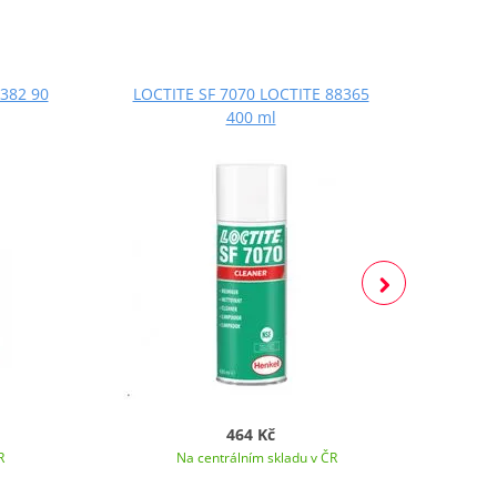
382 90
LOCTITE SF 7070 LOCTITE 88365
LOCT
400 ml
464 Kč
R
Na centrálním skladu v ČR