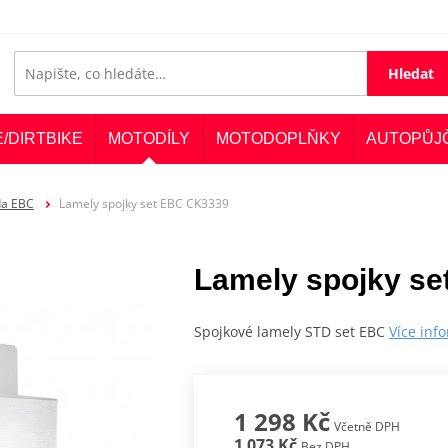
Hledat
E/DIRTBIKE
MOTODÍLY
MOTODOPLŇKY
AUTOPŮJ
da EBC
Lamely spojky set EBC CK3339
Lamely spojky s
Spojkové lamely STD set EBC
Více inf
1 298 Kč
Včetně DPH
1 073 Kč
Bez DPH