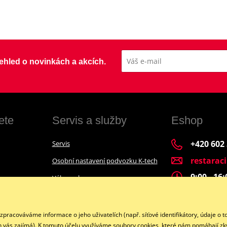
přehled o novinkách a akcích.
ete
Servis a služby
Eshop
+420 602
Servis
restarac
Osobní nastavení podvozku K-tech
9:00 - 16
Výkup a bazar
Financování motocyklu
Facebook
acováváme informace o jeho uživatelích (např. síťové identifikátory, údaje o t
h vás zajímá). K tomuto účelu využíváme soubory cookies, které nám pomáhají zkv