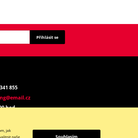
Přihlásit se
 341 855
ing@email.cz
:00 hod.
Instagram
om, jak
Souhlasím
alitnit naše