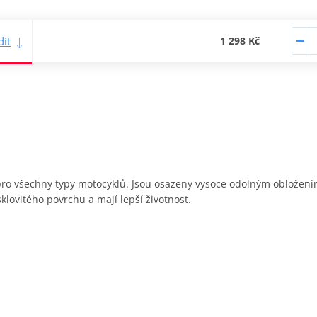
it
1 298 Kč
y pro všechny typy motocyklů. Jsou osazeny vysoce odolným obložen
sklovitého povrchu a mají lepší životnost.