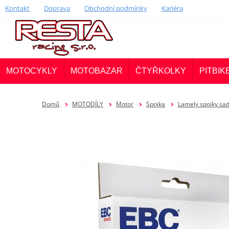
Kontakt
Doprava
Obchodní podmínky
Kariéra
MOTOCYKLY
MOTOBAZAR
ČTYŘKOLKY
PITBIK
Domů
MOTODÍLY
Motor
Spojka
Lamely spojky sa