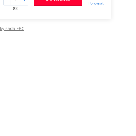
Porovnat
(ks)
jky sada EBC