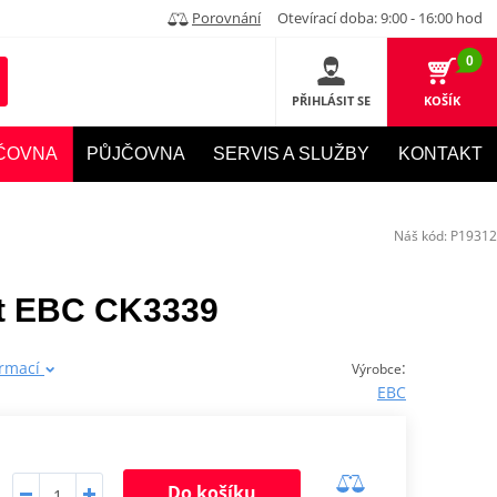
Porovnání
Otevírací doba: 9:00 - 16:00 hod
0
PŘIHLÁSIT SE
KOŠÍK
ČOVNA
PŮJČOVNA
SERVIS A SLUŽBY
KONTAKT
Náš kód:
P19312
et EBC CK3339
ormací
:
Výrobce
EBC
Do košíku