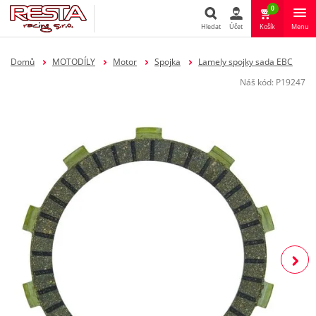
0
Hledat
Účet
Košík
Menu
Hledat
Domů
MOTODÍLY
Motor
Spojka
Lamely spojky sada EBC
Náš kód:
P19247