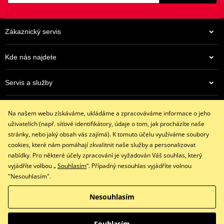
Zákaznický servis
Kde nás najdete
Servis a služby
962 Kč
Eshop
Na centrálním skladu v ČR
Na našem webu získáváme, ukládáme a zpracováváme informace o jeho
+420 602 341 855
uživatelích (např. síťové identifikátory, údaje o tom, jak procházíte naše
restaracing@email.cz
stránky, nebo jaký obsah vás zajímá). K tomuto účelu využíváme soubory
9:00 - 16:00 hod.
cookies, které nám pomáhají zkvalitnit naše služby a personalizovat
nabídky. Pro některé účely zpracování je vyžadován Váš souhlas, který
vyjádříte volbou „
Souhlasím
“. Případný nesouhlas vyjádříte volnou
"Nesouhlasím".
Facebook
Instagram
Nesouhlasím
Copyright © 2026 www.restaracing.cz
Všechna práva vyhrazena
Souhlasím