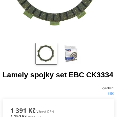
Lamely spojky set EBC CK3334
:
Výrobce
EBC
1 391 Kč
Včetně DPH
1 150 Kč
Bez DPH