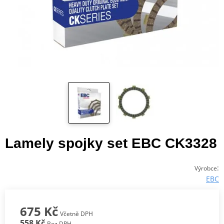
Lamely spojky set EBC CK3328
:
Výrobce
EBC
675 Kč
Včetně DPH
558 Kč
Bez DPH