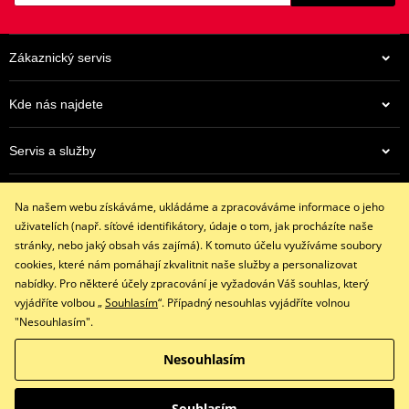
Zákaznický servis
Kde nás najdete
Servis a služby
962 Kč
Eshop
Na centrálním skladu v ČR
Na našem webu získáváme, ukládáme a zpracováváme informace o jeho
+420 602 341 855
uživatelích (např. síťové identifikátory, údaje o tom, jak procházíte naše
restaracing@email.cz
stránky, nebo jaký obsah vás zajímá). K tomuto účelu využíváme soubory
9:00 - 16:00 hod.
cookies, které nám pomáhají zkvalitnit naše služby a personalizovat
nabídky. Pro některé účely zpracování je vyžadován Váš souhlas, který
vyjádříte volbou „
Souhlasím
“. Případný nesouhlas vyjádříte volnou
"Nesouhlasím".
Facebook
Instagram
Nesouhlasím
Copyright © 2026 www.restaracing.cz
Všechna práva vyhrazena
Souhlasím