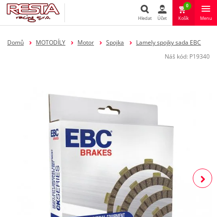
0
Hledat
Účet
Košík
Menu
Hledat
Domů
MOTODÍLY
Motor
Spojka
Lamely spojky sada EBC
Náš kód:
P19340