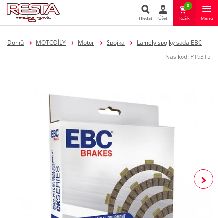
0
Hledat
Účet
Košík
Menu
Hledat
Domů
MOTODÍLY
Motor
Spojka
Lamely spojky sada EBC
Náš kód:
P19315