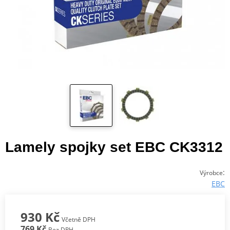
Lamely spojky set EBC CK3312
:
Výrobce
EBC
930 Kč
Včetně DPH
769 Kč
Bez DPH