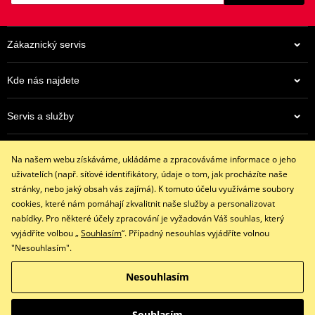
Zákaznický servis
Kde nás najdete
Servis a služby
962 Kč
Eshop
Na centrálním skladu v ČR
Na našem webu získáváme, ukládáme a zpracováváme informace o jeho
+420 602 341 855
uživatelích (např. síťové identifikátory, údaje o tom, jak procházíte naše
restaracing@email.cz
stránky, nebo jaký obsah vás zajímá). K tomuto účelu využíváme soubory
9:00 - 16:00 hod.
cookies, které nám pomáhají zkvalitnit naše služby a personalizovat
nabídky. Pro některé účely zpracování je vyžadován Váš souhlas, který
vyjádříte volbou „
Souhlasím
“. Případný nesouhlas vyjádříte volnou
"Nesouhlasím".
Facebook
Instagram
Nesouhlasím
Copyright © 2026 www.restaracing.cz
Všechna práva vyhrazena
Souhlasím